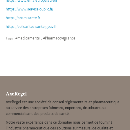
https://www.ema.europa.eu/en
https://www.service-public.fr/
https://ansm.sante.fr
https://solidarites-sante.gouv.fr
#médicaments
#Pharmacovigilance
Tags :
,
AxeRegel
AxeRegel est une société de conseil réglementaire et pharmaceutique
au service des entreprises fabricant, important, distribuant ou
commercialisant des produits de santé.
Notre vaste expérience dans ce domaine nous permet de fournir à
l'industrie pharmaceutique des solutions sur mesure, de qualité et