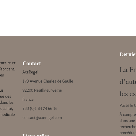
ernie
D
Contact
ntaire et
La Fr
abricant,
AxeRegel
des
d’aut
179 Avenue Charles de Gaulle
us
92200 Neuilly-sur-Seine
les e
que des
France
 dans les
Posté le 
qualité,
+33 (0)1 84 74 66 16
 médicale.
À compter
contact@axeregel.com
dans une 
recherche
procédure