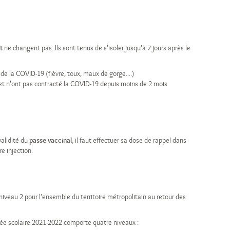
t
ne changent pas. Ils sont tenus de s'isoler jusqu’à 7 jours après le
 la COVID-19 (fièvre, toux, maux de gorge....)
et n'ont pas contracté la COVID-19 depuis moins de 2 mois
validité du
passe vaccinal
, il faut effectuer sa dose de rappel dans
e injection.
niveau 2 pour l’ensemble du territoire métropolitain au retour des
nnée scolaire 2021-2022 comporte quatre niveaux :