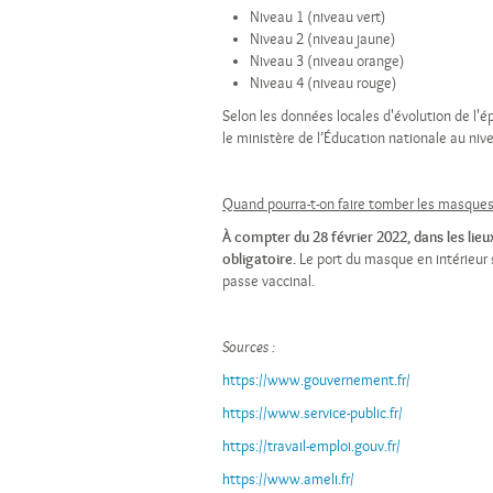
Niveau 1 (niveau vert)
Niveau 2 (niveau jaune)
Niveau 3 (niveau orange)
Niveau 4 (niveau rouge)
Selon les données locales d'évolution de l'é
le ministère de l’Éducation nationale au nivea
Quand pourra-t-on faire tomber les masques
À compter du 28 février 2022, dans les lieu
obligatoire.
Le port du masque en intérieur 
passe vaccinal.
Sources :
https://www.gouvernement.fr/
https://www.service-public.fr/
https://travail-emploi.gouv.fr/
https://www.ameli.fr/