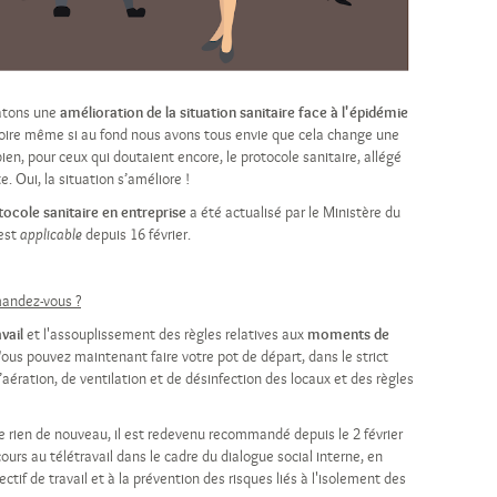
atons une
amélioration de la situation sanitaire face à l'épidémie
croire même si au fond nous avons tous envie que cela change une
bien, pour ceux qui doutaient encore, le protocole sanitaire, allégé
e. Oui, la situation s’améliore !
tocole sanitaire en entreprise
a été actualisé par le Ministère du
 est
depuis 16 février.
applicable
mandez-vous ?
avail
et l'assouplissement des règles relatives aux
moments de
Vous pouvez maintenant faire votre pot de départ, dans le strict
aération, de ventilation et de désinfection des locaux et des règles
e rien de nouveau, il est redevenu recommandé depuis le 2 février
cours au télétravail dans le cadre du dialogue social interne, en
ectif de travail et à la prévention des risques liés à l'isolement des