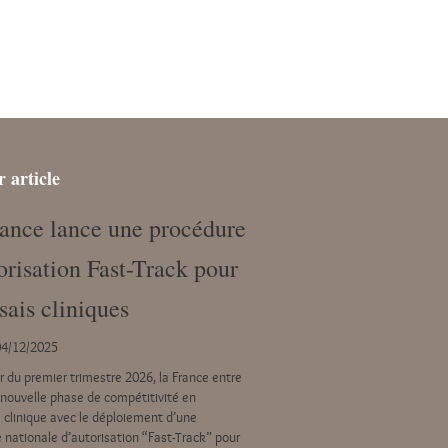
r article
ance lance une procédure
orisation Fast-Track pour
ssais cliniques
04/12/2025
 du premier trimestre 2026, la France entre
nouvelle phase de compétitivité en
 clinique avec le déploiement d’une
 nationale d’autorisation “Fast-Track” pour